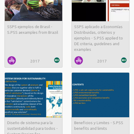
SSPS ejemplos de Brasil -
SSPS aplicado a Economías
S.PSS aexamples from Brazil
Distribuidas, criterios y
ejemplos - S.PSS applied to
DE criteria, guidelines and
examples
2017
2017
Diseño de sistema para la
Beneficios y Limites - S.PSS
sustentabilidad para todos -
benefits and limits