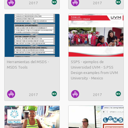
2017
2017
Herramientas del MSDS -
SSPS - ejemplos de
MSDS Tools
Universidad UVM - S.PSS
Design examples from UVM
University - Mexico
2017
2017