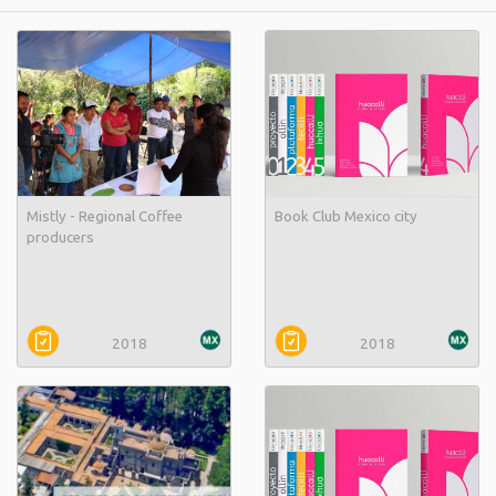
Mistly - Regional Coffee
Book Club Mexico city
producers
2018
2018