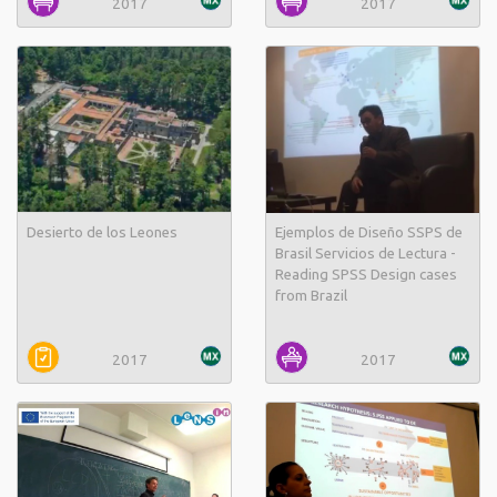
2017
2017
Desierto de los Leones
Ejemplos de Diseño SSPS de
Brasil Servicios de Lectura -
Reading SPSS Design cases
from Brazil
2017
2017