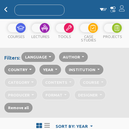
COURSES
LECTURES
TOOLS
CASE
PROJECTS
STUDIES
LANGUAGE
AUTHOR
Filters:
COUNTRY
YEAR
INSTITUTION
CATEGORY
CONTENTS
COURSE
PRODUCER
FORMAT
DESIGNER
Remove all
SORT BY: YEAR