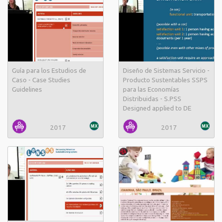
Guía para los Estudios de
Diseño de Sistemas Servicio -
Caso - Case Studies
Producto Sustentables SSPS
Guidelines
para las Economías
Distribuidas - S.PSS
Designed applied to DE
2017
2017