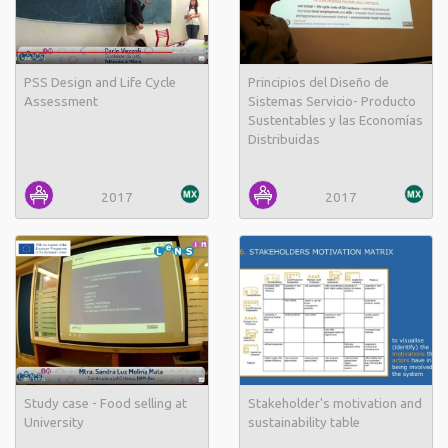
PSS Design and Life Cycle
Principios del Diseño de
Assessment
Sistemas Servicio- Producto
Sustentables y las Economías
Distribuidas
2017
2017
Study case - Food selling at
Stakeholder's motivation and
University
sustainability table