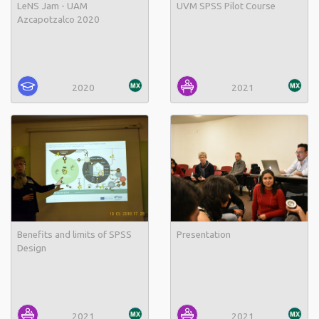
LeNS Jam - UAM
UVM SPSS Pilot Course
Azcapotzalco 2020
2020
2021
Benefits and limits of SPSS
Presentation
Design
2021
2021